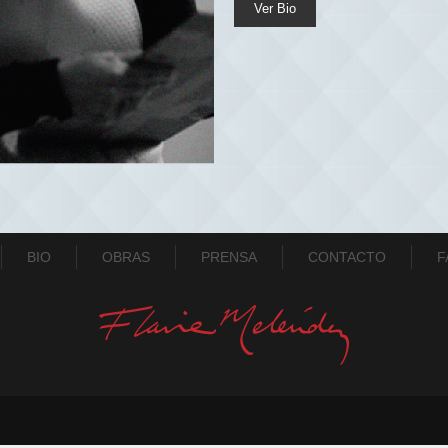
Ver Bio
BIO
OBRAS
PRENSA
CONTACTO
F