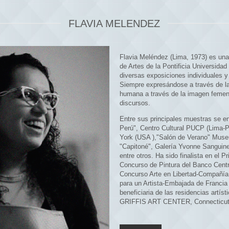
FLAVIA MELENDEZ
Flavia Meléndez (Lima, 1973) es una 
de Artes de la Pontificia Universidad
diversas exposiciones individuales y 
Siempre expresándose a través de la 
humana a través de la imagen femeni
discursos.
Entre sus principales muestras se en
Perú", Centro Cultural PUCP (Lima-P
York (USA ),"Salón de Verano" Museu
"Capitoné", Galería Yvonne Sanguine
entre otros. Ha sido finalista en el
Concurso de Pintura del Banco Centr
Concurso Arte en Libertad-Compañí
para un Artista-Embajada de Francia
beneficiaria de las residencias artí
GRIFFIS ART CENTER, Connecticut